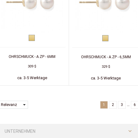
Gelbgold
Gelbgold
OHRSCHMUCK - A.ZP - 6MM
OHRSCHMUCK - A.ZP - 6,5MM
309 $
329 $
ca. 3-5 Werktage
ca. 3-5 Werktage
arrow_drop_down
Relevanz
…
1
2
3
6

UNTERNEHMEN