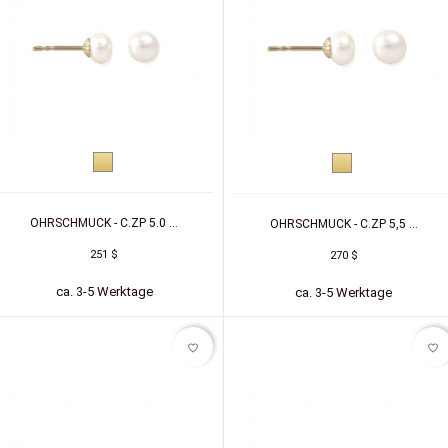
Gelbgold
Gelbgold
OHRSCHMUCK - C.ZP 5.0 ...
OHRSCHMUCK - C.ZP 5,5 ...
251 $
270 $
ca. 3-5 Werktage
ca. 3-5 Werktage
favorite_border
favorite_border