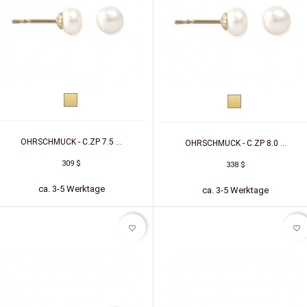
Gelbgold
Gelbgold
OHRSCHMUCK - C.ZP 7.5 ...
OHRSCHMUCK - C.ZP 8.0 ...
309 $
338 $
ca. 3-5 Werktage
ca. 3-5 Werktage
favorite_border
favorite_border