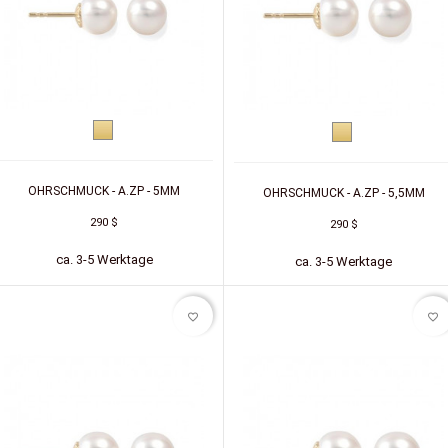
Gelbgold
Gelbgold
OHRSCHMUCK - A.ZP - 5MM
OHRSCHMUCK - A.ZP - 5,5MM
290 $
290 $
ca. 3-5 Werktage
ca. 3-5 Werktage
favorite_border
favorite_border