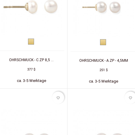
Gelbgold
Gelbgold
OHRSCHMUCK - C.ZP 8,5 ...
OHRSCHMUCK - A.ZP - 4,5MM
377 $
251 $
ca. 3-5 Werktage
ca. 3-5 Werktage
favorite_border
favorite_border