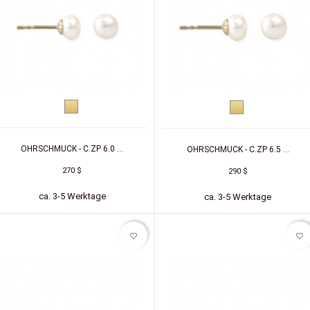
Gelbgold
Gelbgold
OHRSCHMUCK - C.ZP 6.0 ...
OHRSCHMUCK - C.ZP 6.5 ...
270 $
290 $
ca. 3-5 Werktage
ca. 3-5 Werktage
favorite_border
favorite_border