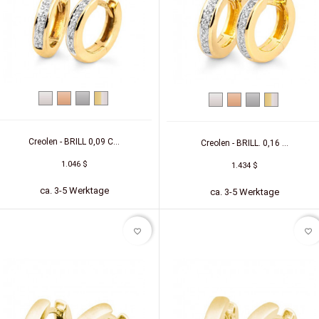
Weißgold
Rotgold
Platin
Zweifarbig
Weißgold
Rotgold
Platin
Zweifarbi
(Gelb/Weiß)
(Gelb/Wei
Creolen - BRILL 0,09 C...
Creolen - BRILL. 0,16 ...
1.046 $
1.434 $
ca. 3-5 Werktage
ca. 3-5 Werktage
favorite_border
favorite_border