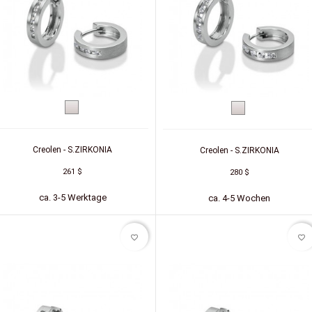
Silber
Silber
Creolen - S.ZIRKONIA
Creolen - S.ZIRKONIA
261 $
280 $
ca. 3-5 Werktage
ca. 4-5 Wochen
favorite_border
favorite_border