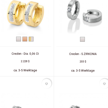
Weißgold
Rotgold
Zweifarbig
Silber
(Gelb/Weiß)
Creolen - Dia. 0,06 Ct
Creolen - S.ZIRKONIA
2.228 $
203 $
ca. 3-5 Werktage
ca. 3-5 Werktage
favorite_border
favorite_border