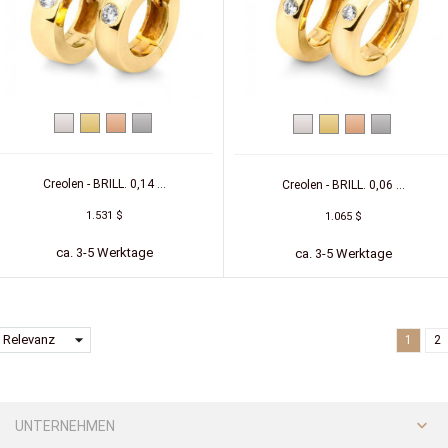
Weißgold
Gelbgold
Rotgold
Platin
Weißgold
Gelbgold
Rotgold
Platin
Creolen - BRILL. 0,14 ...
Creolen - BRILL. 0,06 ...
1.531 $
1.065 $
ca. 3-5 Werktage
ca. 3-5 Werktage
arrow_drop_down
Relevanz
1
2

UNTERNEHMEN