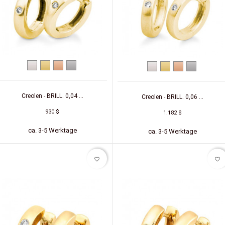
Weißgold
Gelbgold
Rotgold
Platin
Weißgold
Gelbgold
Rotgold
Platin
Creolen - BRILL. 0,04 ...
Creolen - BRILL. 0,06 ...
930 $
1.182 $
ca. 3-5 Werktage
ca. 3-5 Werktage
favorite_border
favorite_border