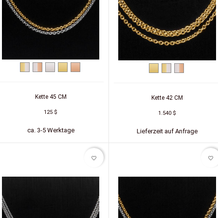
Zweifarbig
Zweifarbig
Silber
Silber
Silber
Gelbgold
Zweifarbig
Zweifarbig
(Gelb/Weiß)
(Weiß/Rot)
(vergoldet)
(rot
(Gelb/Weiß)
(Weiß/Rot)
vergoldet)
Kette 45 CM
Kette 42 CM
125 $
1.540 $
ca. 3-5 Werktage
Lieferzeit auf Anfrage
favorite_border
favorite_border