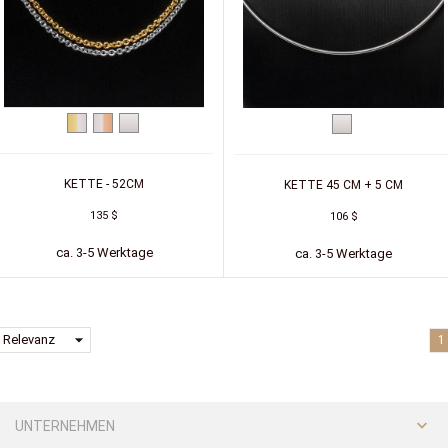
Zweifarbig
Zweifarbig
Silber
Silber
(Gelb/Weiß)
(Weiß/Rot)
KETTE - 52CM
KETTE 45 CM + 5 CM
135 $
106 $
ca. 3-5 Werktage
ca. 3-5 Werktage
arrow_drop_down
Relevanz
1

UNTERNEHMEN