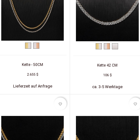
Zweifarbig
Zweifarbig
Zweifarbig
Zweifarbig
Silber
(Gelb/Weiß)
(Weiß/Rot)
(Gelb/Weiß)
(Weiß/Rot)
Kette - 50CM
Kette 42 CM
2.655 $
106 $
Lieferzeit auf Anfrage
ca. 3-5 Werktage
favorite_border
favorite_border