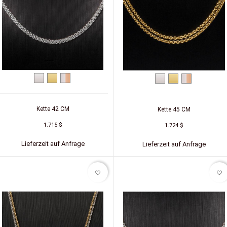
Weißgold
Gelbgold
Zweifarbig
Weißgold
Gelbgold
Zweifarbig
(Weiß/Rot)
(Weiß/Rot)
Kette 42 CM
Kette 45 CM
1.715 $
1.724 $
Lieferzeit auf Anfrage
Lieferzeit auf Anfrage
favorite_border
favorite_border