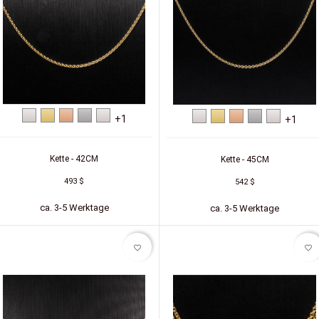
Weißgold
Gelbgold
Rotgold
Platin
Silber
Weißgold
Gelbgold
Rotgold
Platin
Silber
+1
+1
Kette - 42CM
Kette - 45CM
493 $
542 $
ca. 3-5 Werktage
ca. 3-5 Werktage
favorite_border
favorite_border