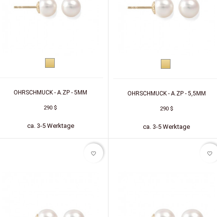
Gelbgold
Gelbgold
OHRSCHMUCK - A.ZP - 5MM
OHRSCHMUCK - A.ZP - 5,5MM
290 $
290 $
ca. 3-5 Werktage
ca. 3-5 Werktage
favorite_border
favorite_border