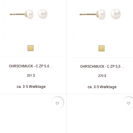
Gelbgold
Gelbgold
OHRSCHMUCK - C.ZP 5.0 ...
OHRSCHMUCK - C.ZP 5,5 ...
251 $
270 $
ca. 3-5 Werktage
ca. 3-5 Werktage
favorite_border
favorite_border