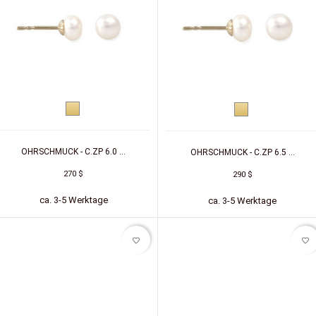
Gelbgold
Gelbgold
OHRSCHMUCK - C.ZP 6.0 ...
OHRSCHMUCK - C.ZP 6.5 ...
270 $
290 $
ca. 3-5 Werktage
ca. 3-5 Werktage
favorite_border
favorite_border