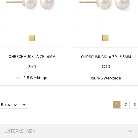
Gelbgold
Gelbgold
OHRSCHMUCK - A.ZP - 6MM
OHRSCHMUCK - A.ZP - 6,5MM
309 $
329 $
ca. 3-5 Werktage
ca. 3-5 Werktage
arrow_drop_down
Relevanz
1
2
3

UNTERNEHMEN