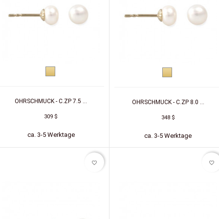
Gelbgold
Gelbgold
OHRSCHMUCK - C.ZP 7.5 ...
OHRSCHMUCK - C.ZP 8.0 ...
309 $
348 $
ca. 3-5 Werktage
ca. 3-5 Werktage
favorite_border
favorite_border