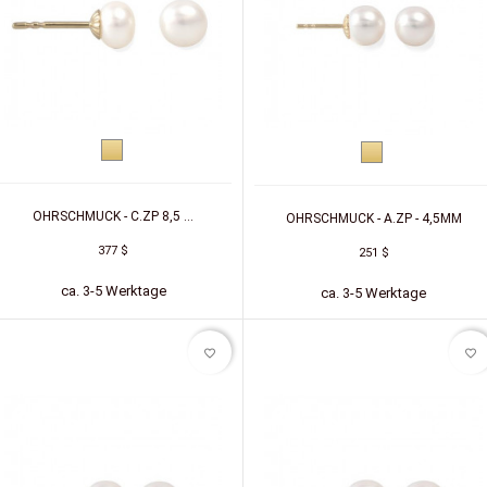
Gelbgold
Gelbgold
OHRSCHMUCK - C.ZP 8,5 ...
OHRSCHMUCK - A.ZP - 4,5MM
377 $
251 $
ca. 3-5 Werktage
ca. 3-5 Werktage
favorite_border
favorite_border