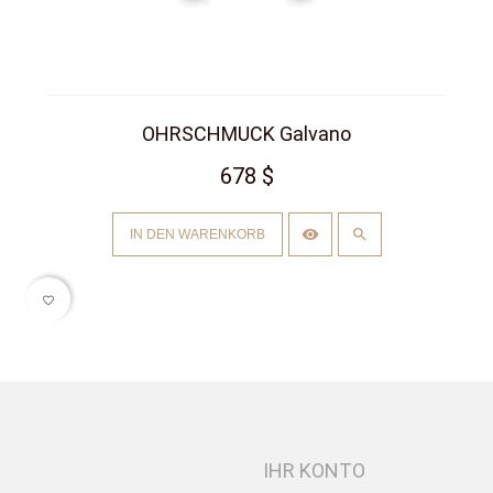
OHRSCHMUCK Galvano
678 $
IN DEN WARENKORB
favorite_border
IHR KONTO