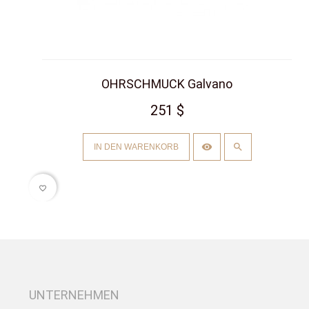
OHRSCHMUCK Galvano
251 $
IN DEN WARENKORB
favorite_border
UNTERNEHMEN