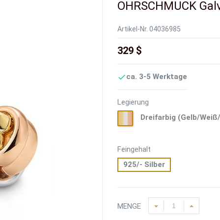
OHRSCHMUCK Gal
Artikel-Nr.
04036985
329 $
ca. 3-5 Werktage

Legierung
Dreifarbig
Dreifarbig (Gelb/Weiß
(Gelb/Weiß/Rot)
Feingehalt
925/- Silber
MENGE