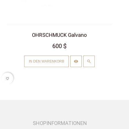
OHRSCHMUCK Galvano
600 $
IN DEN WARENKORB
favorite_border
SHOPINFORMATIONEN