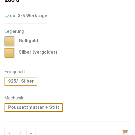
ca. 3-5 Werktage

Legierung
Gelbgold
Gelbgold
Silber
Silber (vergoldet)
(vergoldet)
Feingehalt
925/- Silber
Mechanik
Poussettmutter + Stift