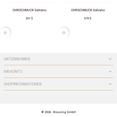
OHRSCHMUCK Galvano
OHRSCHMUCK Galvano
251 $
678 $
favorite_border
favorite_border

UNTERNEHMEN

IHR KONTO

SHOPINFORMATIONEN
© 2026 - Breuning GmbH