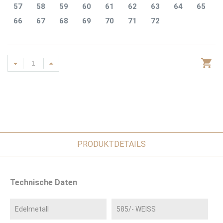
57
58
59
60
61
62
63
64
65
66
67
68
69
70
71
72
PRODUKTDETAILS
Technische Daten
Edelmetall
585/- WEISS