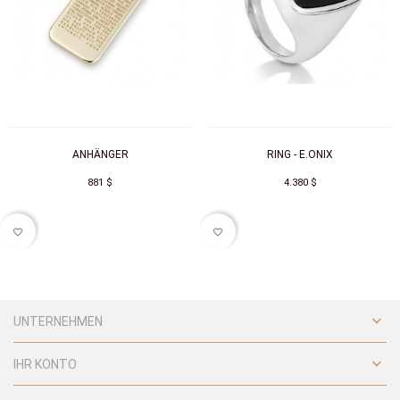
ANHÄNGER
RING - E.ONIX
881 $
4.380 $
favorite_border
favorite_border

UNTERNEHMEN

IHR KONTO