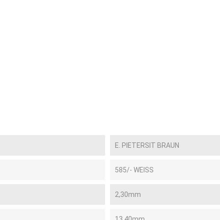
E. PIETERSIT BRAUN
585/- WEISS
2,30mm
13,40mm