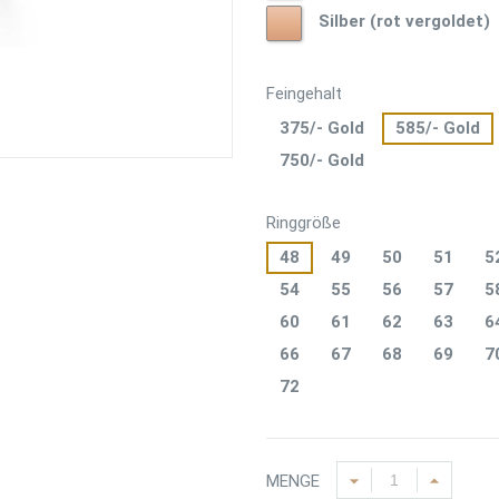
Silber
Silber (rot vergoldet)
(rot
vergoldet)
Feingehalt
375/- Gold
585/- Gold
750/- Gold
Ringgröße
48
49
50
51
5
54
55
56
57
5
60
61
62
63
6
66
67
68
69
7
72
MENGE