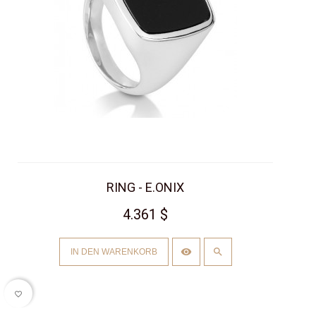
RING - E.ONIX
4.361 $
IN DEN WARENKORB
favorite_border