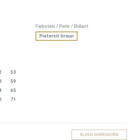
Farbstein / Perle / Brillant
Pietersit braun
2
53
8
59
4
65
0
71
IN DEN WARENKORB