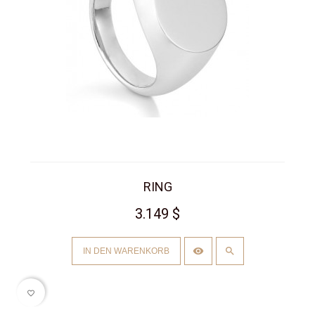
RING
3.149 $
IN DEN WARENKORB
favorite_border