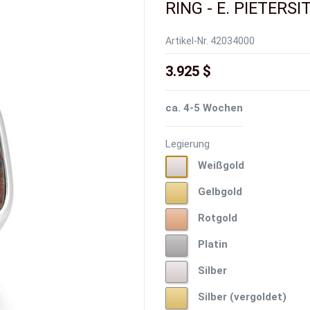
RING - E. PIETERS
Artikel-Nr.
42034000
3.925 $
ca. 4-5 Wochen
Legierung
Weißgold
Weißgold
Gelbgold
Gelbgold
Rotgold
Rotgold
Platin
Platin
Silber
Silber
Silber
Silber (vergoldet)
(vergoldet)