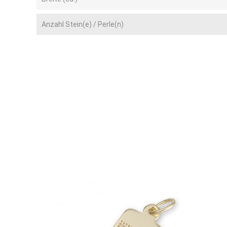
Anzahl Stein(e) / Perle(n)