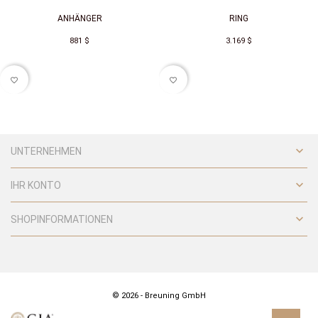
ANHÄNGER
RING
881 $
3.169 $
favorite_border
favorite_border

UNTERNEHMEN

IHR KONTO

SHOPINFORMATIONEN
© 2026 - Breuning GmbH