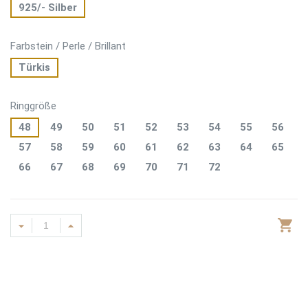
925/- Silber
Farbstein / Perle / Brillant
Türkis
Ringgröße
48
49
50
51
52
53
54
55
56
57
58
59
60
61
62
63
64
65
66
67
68
69
70
71
72