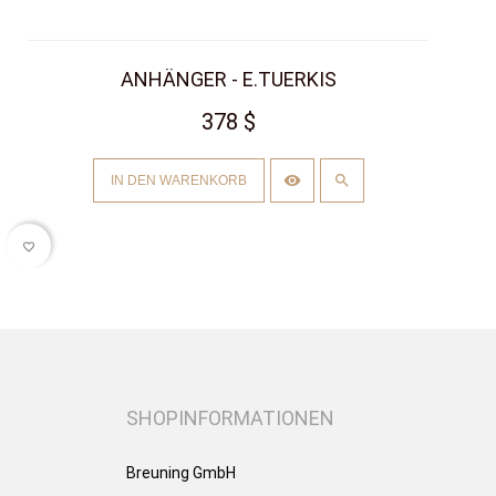
ANHÄNGER - E.TUERKIS
378 $
IN DEN WARENKORB
favorite_border
SHOPINFORMATIONEN
Breuning GmbH