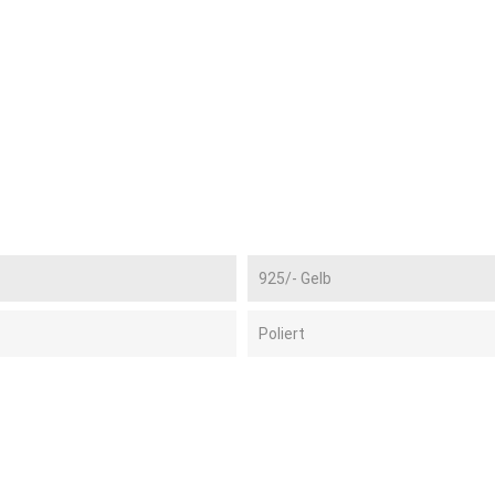
925/- Gelb
Poliert