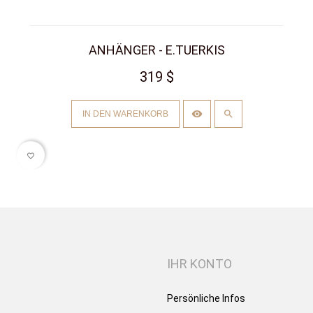
ANHÄNGER - E.TUERKIS
319 $
IN DEN WARENKORB
favorite_border
IHR KONTO
Persönliche Infos