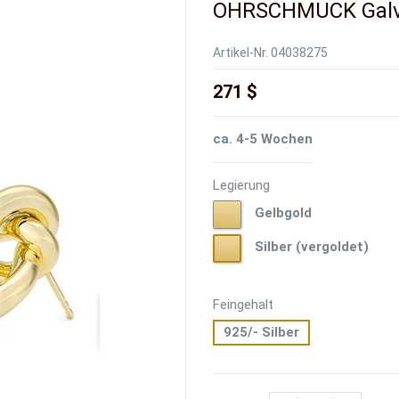
OHRSCHMUCK Gal
Artikel-Nr.
04038275
271 $
ca. 4-5 Wochen
Legierung
Gelbgold
Gelbgold
Silber
Silber (vergoldet)
(vergoldet)
Feingehalt
925/- Silber