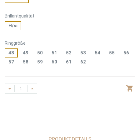
Brillantqualität
H/si
Ringgröße
48
49
50
51
52
53
54
55
56
57
58
59
60
61
62
PRODUKTDETAILS