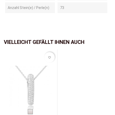
Anzahl Stein(e) / Perle(n)
73
VIELLEICHT GEFÄLLT IHNEN AUCH
favorite_border
Weißgold