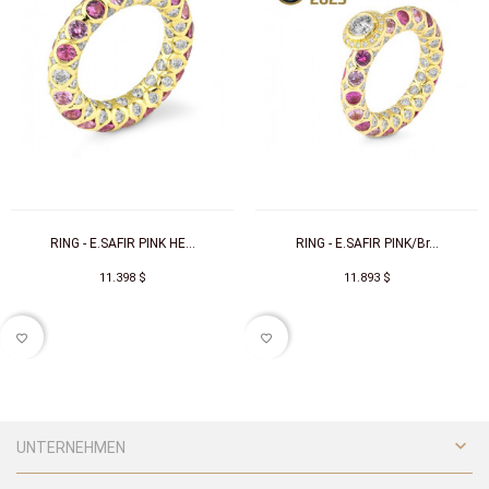
RING - E.SAFIR PINK HE...
RING - E.SAFIR PINK/Br...
11.398 $
11.893 $
favorite_border
favorite_border

UNTERNEHMEN