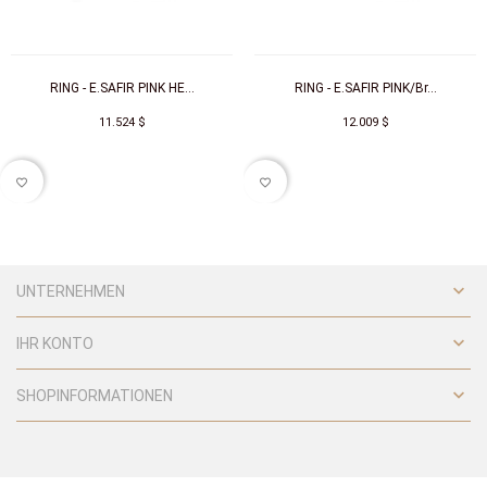
RING - E.SAFIR PINK HE...
RING - E.SAFIR PINK/Br...
11.524 $
12.009 $
favorite_border
favorite_border

UNTERNEHMEN

IHR KONTO

SHOPINFORMATIONEN