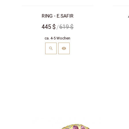
RING - E.SAFIR
445 $
619 $
ca. 4-5 Wochen