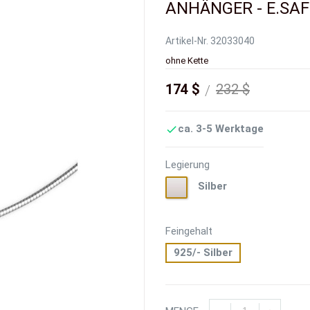
ANHÄNGER - E.SAF
Artikel-Nr.
32033040
ohne Kette
174 $
232 $
ca. 3-5 Werktage

Legierung
Silber
Silber
Feingehalt
925/- Silber