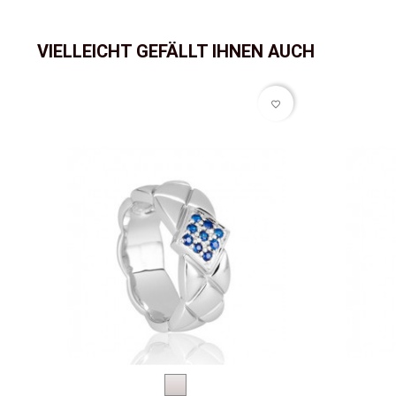
VIELLEICHT GEFÄLLT IHNEN AUCH
favorite_border
Silber