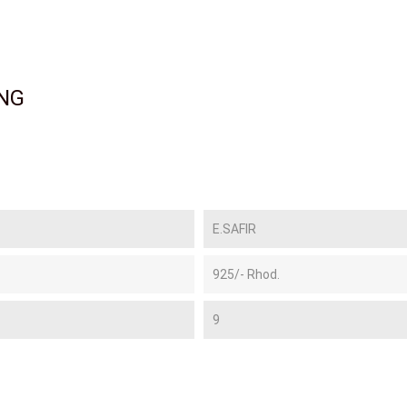
NG
E.SAFIR
925/- Rhod.
9