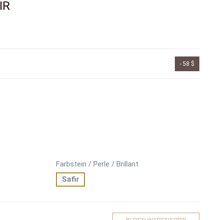
IR
- 58 $
Farbstein / Perle / Brillant
Safir