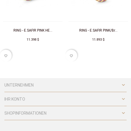
RING - E.SAFIR PINK HE...
RING - E.SAFIR PINK/Br...
11.398 $
11.893 $
favorite_border
favorite_border

UNTERNEHMEN

IHR KONTO

SHOPINFORMATIONEN