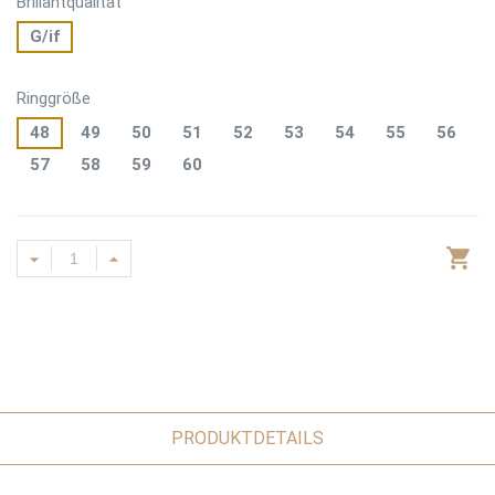
Brillantqualität
G/if
Ringgröße
48
49
50
51
52
53
54
55
56
57
58
59
60
PRODUKTDETAILS