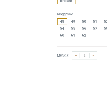
Brillant
Ringgröße
48
49
50
51
5
54
55
56
57
5
60
61
62
MENGE