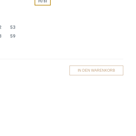
H/si
2
53
8
59
IN DEN WARENKORB