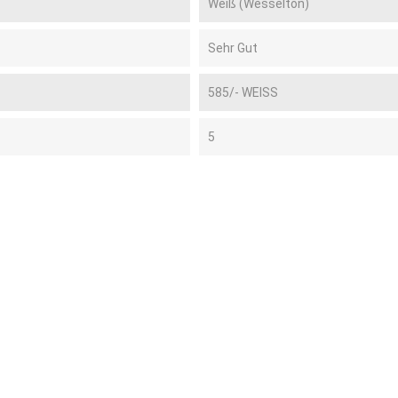
Weiß (Wesselton)
Sehr Gut
585/- WEISS
5