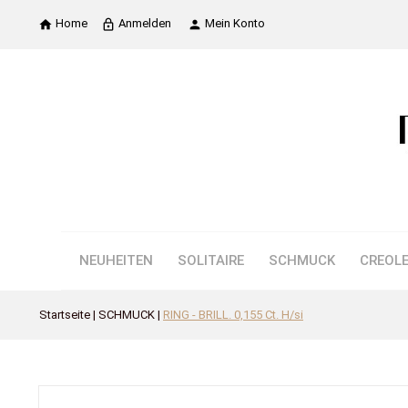
Home
Anmelden
Mein Konto

lock_outline

NEUHEITEN
SOLITAIRE
SCHMUCK
CREOL
Startseite
SCHMUCK
RING - BRILL. 0,155 Ct. H/si