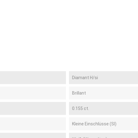
Diamant H/si
Brillant
0.155 ct.
Kleine Einschlüsse (SI)