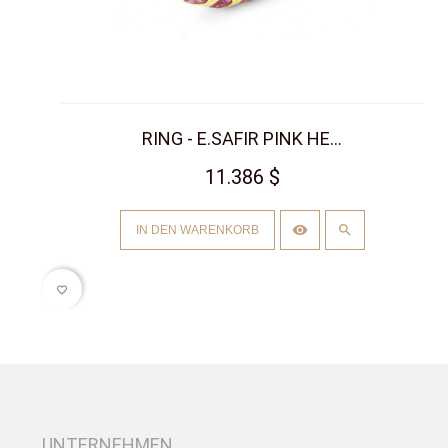
RING - E.SAFIR PINK HE...
11.386 $
IN DEN WARENKORB
favorite_border
UNTERNEHMEN