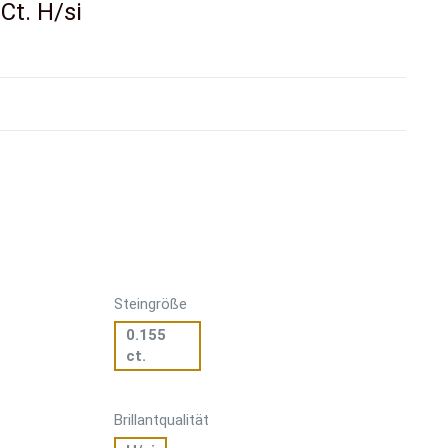
Ct. H/si
Steingröße
0.155
ct.
Brillantqualität