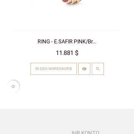
RING - E.SAFIR PINK/Br...
11.881 $
IN DEN WARENKORB
favorite_border
IHR KONTO