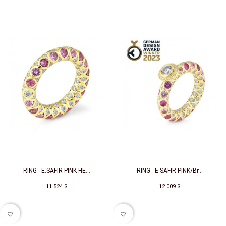
RING - E.SAFIR PINK HE...
RING - E.SAFIR PINK/Br...
11.524 $
12.009 $
favorite_border
favorite_border