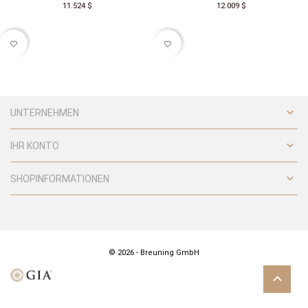
11.524 $
12.009 $
favorite_border
favorite_border

UNTERNEHMEN

IHR KONTO

SHOPINFORMATIONEN
© 2026 - Breuning GmbH