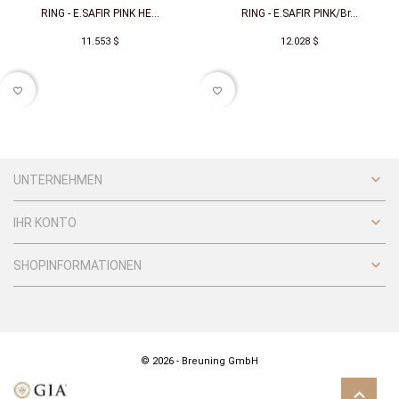
RING - E.SAFIR PINK HE...
RING - E.SAFIR PINK/Br...
11.553 $
12.028 $
favorite_border
favorite_border

UNTERNEHMEN

IHR KONTO

SHOPINFORMATIONEN
© 2026 - Breuning GmbH