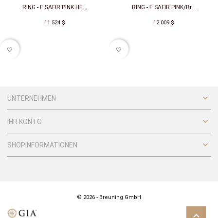
RING - E.SAFIR PINK HE...
RING - E.SAFIR PINK/Br...
11.524 $
12.009 $
favorite_border
favorite_border

UNTERNEHMEN

IHR KONTO

SHOPINFORMATIONEN
© 2026 - Breuning GmbH