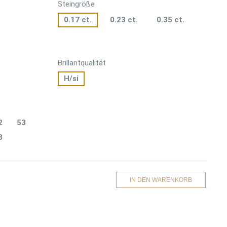
Steingröße
0.17 ct.
0.23 ct.
0.35 ct.
Brillantqualität
H/si
2
53
8
IN DEN WARENKORB