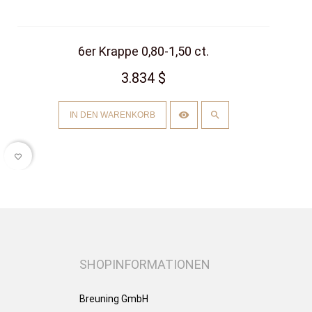
6er Krappe 0,80-1,50 ct.
3.834 $
IN DEN WARENKORB
favorite_border
SHOPINFORMATIONEN
Breuning GmbH