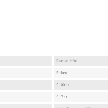
Diamant H/si
Brillant
0.100 ct.
0.17 ct.