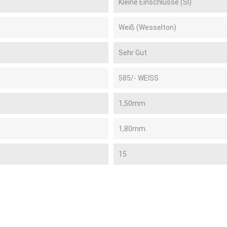
Kleine Einschlüsse (SI)
Weiß (Wesselton)
Sehr Gut
585/- WEISS
1,50mm
1,80mm
15