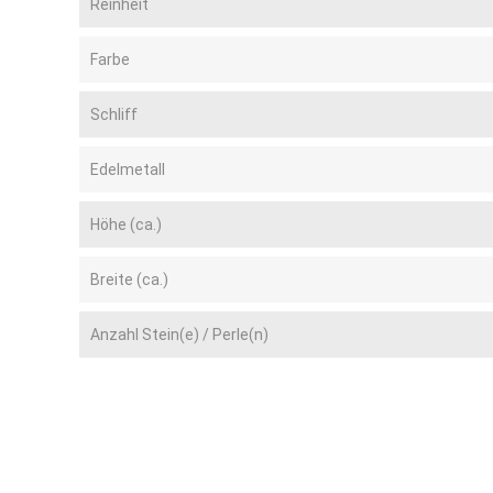
Reinheit
Farbe
Schliff
Edelmetall
Höhe (ca.)
Breite (ca.)
Anzahl Stein(e) / Perle(n)