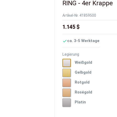
RING - 4er Krappe
Artikel-Nr.
41859500
1.145 $
ca. 3-5 Werktage

Legierung
Weißgold
Weißgold
Gelbgold
Gelbgold
Rotgold
Rotgold
Roségold
Roségold
Platin
Platin