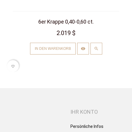
6er Krappe 0,40-0,60 ct.
2.019 $
IN DEN WARENKORB
favorite_border
IHR KONTO
Persönliche Infos