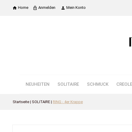
Home
Anmelden
Mein Konto

lock_outline

NEUHEITEN
SOLITAIRE
SCHMUCK
CREOL
Startseite
SOLITAIRE
RING - 4er Krappe