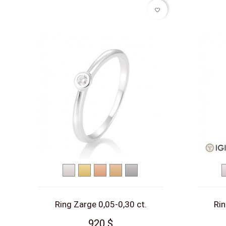
favorite_border
Weißgold
Gelbgold
Rotgold
Roségold
Platin
Ring Zarge 0,05-0,30 ct.
Rin
920 $