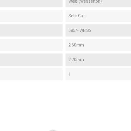
Weiß (Wesselton)
Sehr Gut
585/- WEISS
2,60mm
2,70mm
1