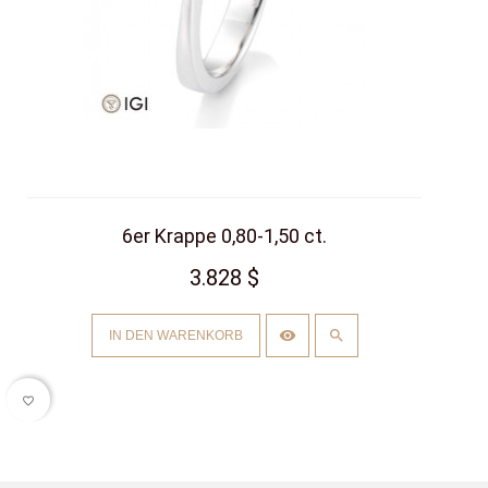
6er Krappe 0,80-1,50 ct.
3.828 $
IN DEN WARENKORB
favorite_border