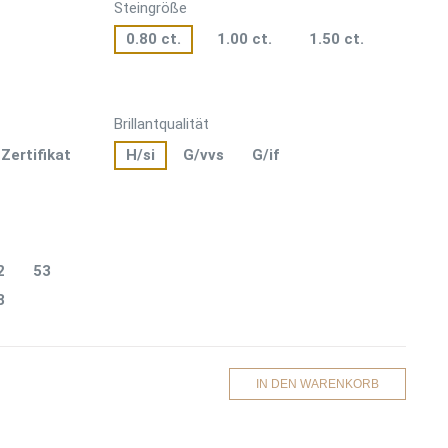
Steingröße
0.80 ct.
1.00 ct.
1.50 ct.
Brillantqualität
-Zertifikat
H/si
G/vvs
G/if
2
53
8
IN DEN WARENKORB