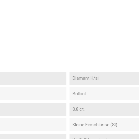
Diamant H/si
Brillant
0.8 ct.
Kleine Einschlüsse (SI)