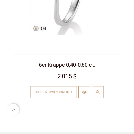
6er Krappe 0,40-0,60 ct.
2.015 $
IN DEN WARENKORB
favorite_border