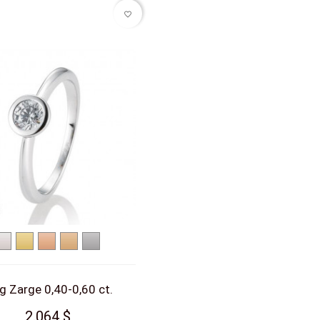
favorite_border
Weißgold
Gelbgold
Rotgold
Roségold
Platin
g Zarge 0,40-0,60 ct.
2.064 $