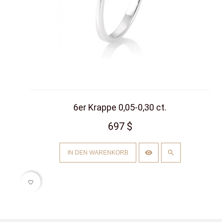
6er Krappe 0,05-0,30 ct.
697 $
IN DEN WARENKORB
favorite_border