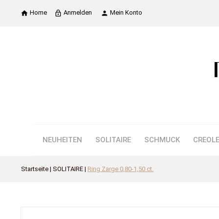
Home
Anmelden
Mein Konto

lock_outline

NEUHEITEN
SOLITAIRE
SCHMUCK
CREOL
Startseite
SOLITAIRE
Ring Zarge 0,80-1,50 ct.