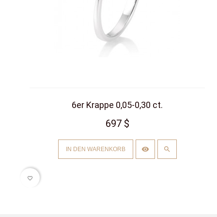
6er Krappe 0,05-0,30 ct.
697 $
IN DEN WARENKORB
favorite_border