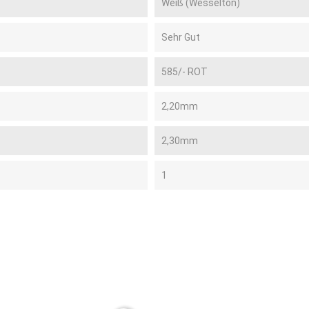
Weiß (Wesselton)
Sehr Gut
585/- ROT
2,20mm
2,30mm
1