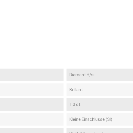
Diamant H/si
Brillant
1.0 ct.
Kleine Einschlüsse (SI)