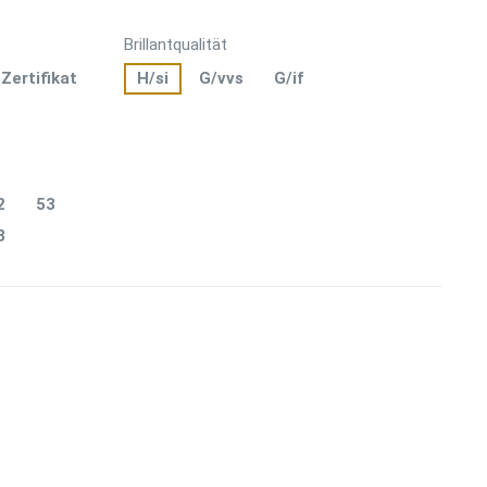
Brillantqualität
-Zertifikat
H/si
G/vvs
G/if
2
53
8