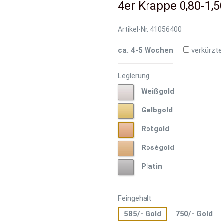
4er Krappe 0,80-1,5
Artikel-Nr.
41056400
ca. 4-5 Wochen
verkürzte
Legierung
Weißgold
Weißgold
Gelbgold
Gelbgold
Rotgold
Rotgold
Roségold
Roségold
Platin
Platin
Feingehalt
585/- Gold
750/- Gold