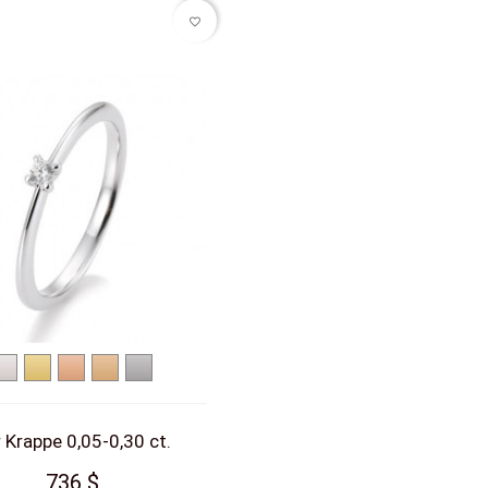
favorite_border
Weißgold
Gelbgold
Rotgold
Roségold
Platin
 Krappe 0,05-0,30 ct.
736 $