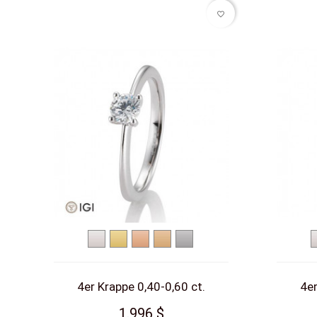
favorite_border
Weißgold
Gelbgold
Rotgold
Roségold
Platin
4er Krappe 0,40-0,60 ct.
4er
1.996 $