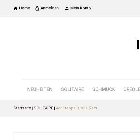
Home
Anmelden
Mein Konto

lock_outline

NEUHEITEN
SOLITAIRE
SCHMUCK
CREOL
Startseite
SOLITAIRE
4er Krappe 0,80-1,50 ct.