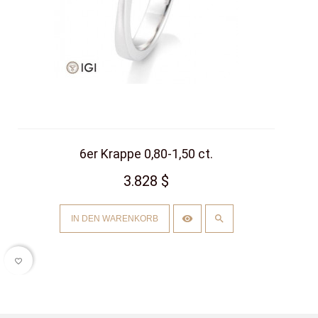
6er Krappe 0,80-1,50 ct.
3.828 $
IN DEN WARENKORB
favorite_border