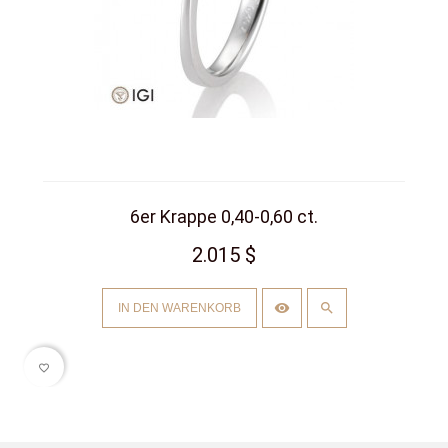
6er Krappe 0,40-0,60 ct.
2.015 $
IN DEN WARENKORB
favorite_border