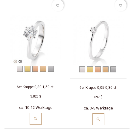
favorite_border
favorite_border
Weißgold
Gelbgold
Rotgold
Roségold
Platin
Weißgold
Gelbgold
Rotgold
Roségold
Platin
6er Krappe 0,80-1,50 ct.
6er Krappe 0,05-0,30 ct.
3.828 $
697 $
ca. 10-12 Werktage
ca. 3-5 Werktage