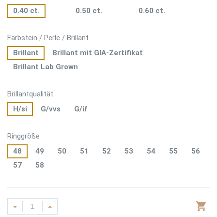
0.40 ct.
0.50 ct.
0.60 ct.
Farbstein / Perle / Brillant
Brillant
Brillant mit GIA-Zertifikat
Brillant Lab Grown
Brillantqualität
H/si
G/vvs
G/if
Ringgröße
48
49
50
51
52
53
54
55
56
57
58