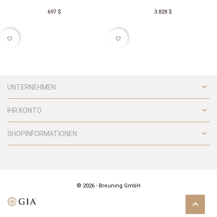
697 $
3.828 $
favorite_border
favorite_border

UNTERNEHMEN

IHR KONTO

SHOPINFORMATIONEN
© 2026 - Breuning GmbH