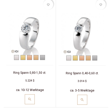
favorite_border
favorite_border
Weißgold
Gelbgold
Rotgold
Roségold
Platin
Weißgold
Gelbgold
Rotgold
Roségold
Platin
Ring Spann 0,80-1,50 ct.
Ring Spann 0,40-0,60 ct.
5.224 $
3.014 $
ca. 10-12 Werktage
ca. 3-5 Werktage