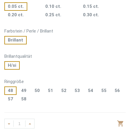
0.05 ct.
0.10 ct.
0.15 ct.
0.20 ct.
0.25 ct.
0.30 ct.
Farbstein / Perle / Brillant
Brillant
Brillantqualität
H/si
Ringgröße
48
49
50
51
52
53
54
55
56
57
58