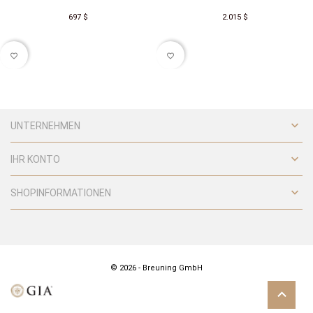
697 $
2.015 $
favorite_border
favorite_border

UNTERNEHMEN

IHR KONTO

SHOPINFORMATIONEN
© 2026 - Breuning GmbH