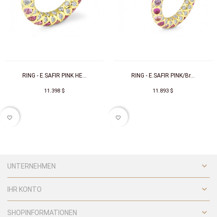
RING - E.SAFIR PINK HE...
RING - E.SAFIR PINK/Br...
11.398 $
11.893 $
favorite_border
favorite_border

UNTERNEHMEN

IHR KONTO

SHOPINFORMATIONEN