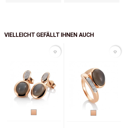
VIELLEICHT GEFÄLLT IHNEN AUCH
favorite_border
favorite_border
Rotgold
Rotgold