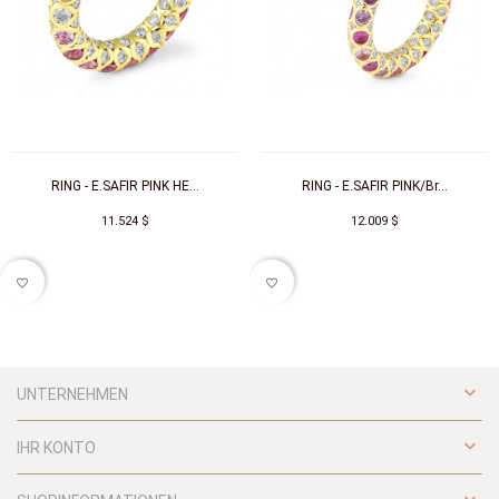
RING - E.SAFIR PINK HE...
RING - E.SAFIR PINK/Br...
11.524 $
12.009 $
favorite_border
favorite_border

UNTERNEHMEN

IHR KONTO