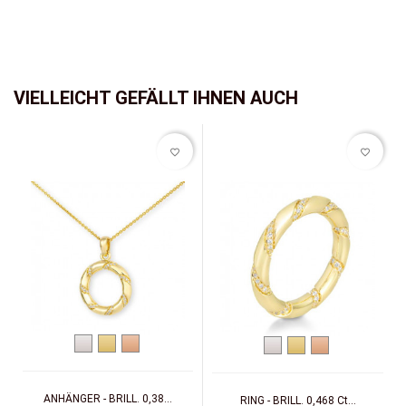
VIELLEICHT GEFÄLLT IHNEN AUCH
favorite_border
favorite_border
Weißgold
Gelbgold
Rotgold
Weißgold
Gelbgold
Rotgold
ANHÄNGER - BRILL. 0,38...
RING - BRILL. 0,468 Ct...