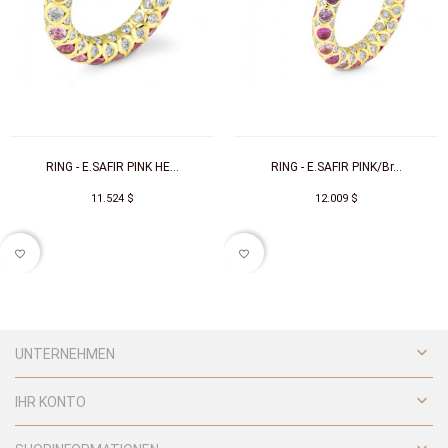
RING - E.SAFIR PINK HE...
RING - E.SAFIR PINK/Br...
11.524 $
12.009 $
favorite_border
favorite_border

UNTERNEHMEN

IHR KONTO