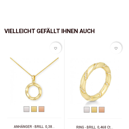
VIELLEICHT GEFÄLLT IHNEN AUCH
favorite_border
favorite_border
Weißgold
Gelbgold
Rotgold
Weißgold
Gelbgold
Rotgold
ANHÄNGER - BRILL. 0,38...
RING - BRILL. 0,468 Ct...