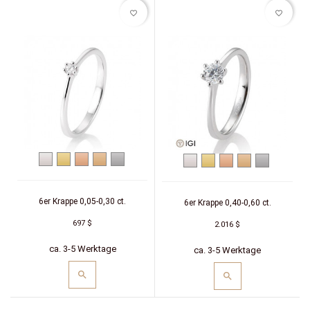
favorite_border
favorite_border
Weißgold
Gelbgold
Rotgold
Roségold
Platin
Weißgold
Gelbgold
Rotgold
Roségold
Platin
6er Krappe 0,05-0,30 ct.
6er Krappe 0,40-0,60 ct.
697 $
2.016 $
ca. 3-5 Werktage
ca. 3-5 Werktage