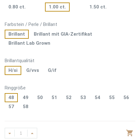
0.80 ct.
1.00 ct.
1.50 ct.
Farbstein / Perle / Brillant
Brillant
Brillant mit GIA-Zertifikat
Brillant Lab Grown
Brillantqualität
H/si
G/vvs
G/if
Ringgröße
48
49
50
51
52
53
54
55
56
57
58