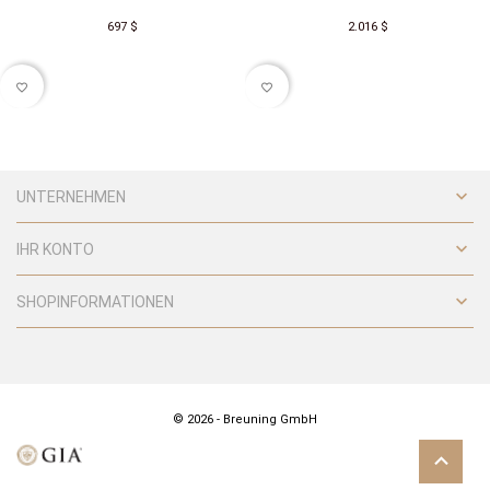
697 $
2.016 $
favorite_border
favorite_border

UNTERNEHMEN

IHR KONTO

SHOPINFORMATIONEN
© 2026 - Breuning GmbH