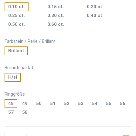
0.10 ct.
0.15 ct.
0.20 ct.
0.25 ct.
0.30 ct.
0.40 ct.
0.50 ct.
0.60 ct.
Farbstein / Perle / Brillant
Brillant
Brillantqualität
H/si
Ringgröße
48
49
50
51
52
53
54
55
56
57
58