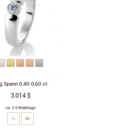
Weißgold
Gelbgold
Rotgold
Roségold
Platin
g Spann 0,40-0,60 ct.
3.014 $
ca. 3-5 Werktage