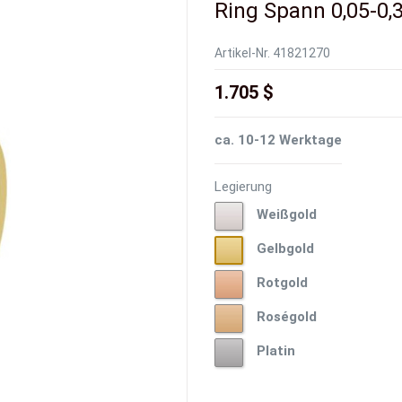
Ring Spann 0,05-0,3
Artikel-Nr.
41821270
1.705 $
ca. 10-12 Werktage
Legierung
Weißgold
Weißgold
Gelbgold
Gelbgold
Rotgold
Rotgold
Roségold
Roségold
Platin
Platin