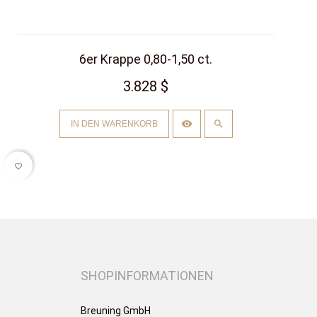
6er Krappe 0,80-1,50 ct.
3.828 $
IN DEN WARENKORB
favorite_border
SHOPINFORMATIONEN
Breuning GmbH