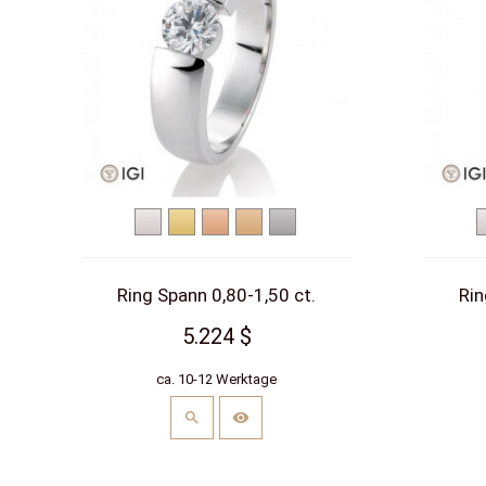
Weißgold
Gelbgold
Rotgold
Roségold
Platin
Ring Spann 0,80-1,50 ct.
Rin
5.224 $
ca. 10-12 Werktage