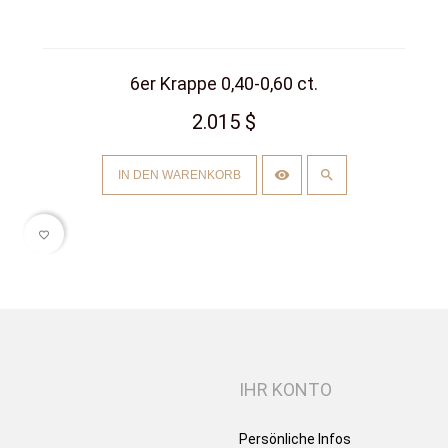
6er Krappe 0,40-0,60 ct.
2.015 $
IN DEN WARENKORB
favorite_border
IHR KONTO
Persönliche Infos