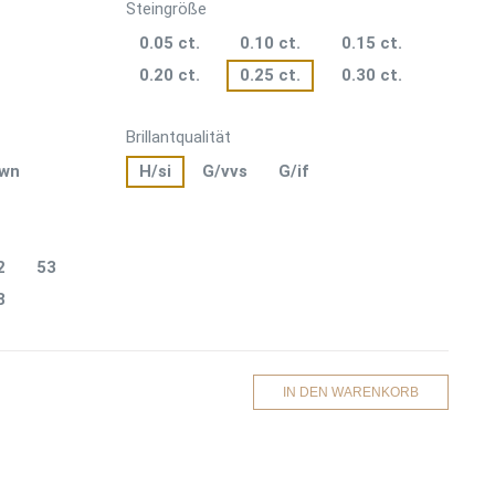
Steingröße
0.05 ct.
0.10 ct.
0.15 ct.
0.20 ct.
0.25 ct.
0.30 ct.
Brillantqualität
own
H/si
G/vvs
G/if
2
53
8
IN DEN WARENKORB