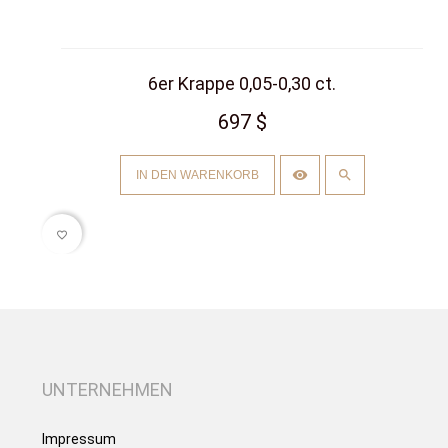
6er Krappe 0,05-0,30 ct.
697 $
IN DEN WARENKORB
favorite_border
UNTERNEHMEN
Impressum