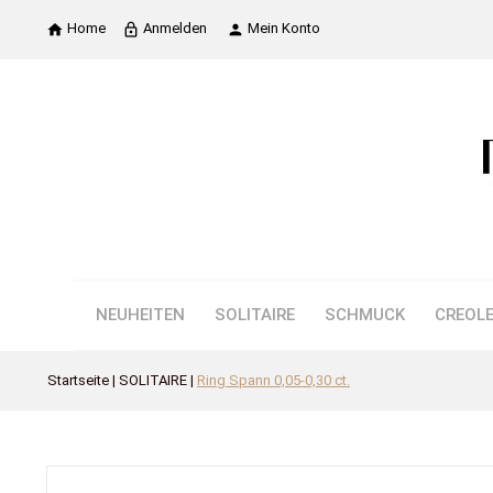
Home
Anmelden
Mein Konto

lock_outline

NEUHEITEN
SOLITAIRE
SCHMUCK
CREOL
Startseite
SOLITAIRE
Ring Spann 0,05-0,30 ct.