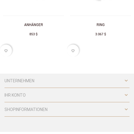
ANHÄNGER
RING
853 $
3.067 $
favorite_border
favorite_border

UNTERNEHMEN

IHR KONTO

SHOPINFORMATIONEN