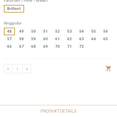
Farbstein / Perle / Brillant
Brillant
Ringgröße
48
49
50
51
52
53
54
55
56
57
58
59
60
61
62
63
64
65
66
67
68
69
70
71
72
PRODUKTDETAILS