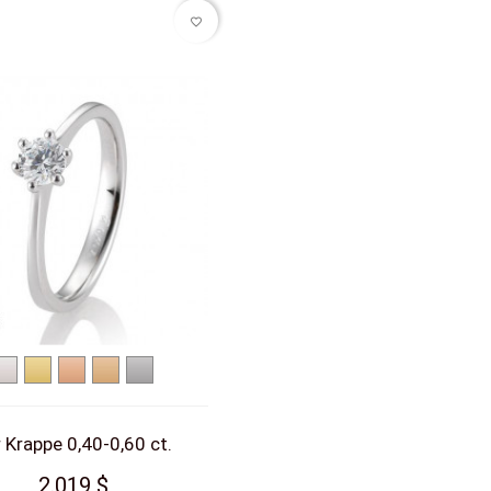
favorite_border
Weißgold
Gelbgold
Rotgold
Roségold
Platin
 Krappe 0,40-0,60 ct.
2.019 $