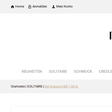
Home
Anmelden
Mein Konto

lock_outline

NEUHEITEN
SOLITAIRE
SCHMUCK
CREOL
Startseite
SOLITAIRE
6er Krappe 0,80-1,50 ct.