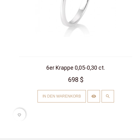
6er Krappe 0,05-0,30 ct.
698 $
IN DEN WARENKORB
favorite_border