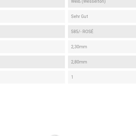
Weiß (Wesselton)
Sehr Gut
585/- ROSÉ
2,30mm
2,80mm
1