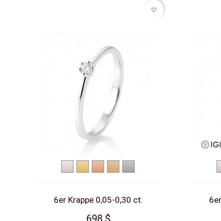
favorite_border
Weißgold
Gelbgold
Rotgold
Roségold
Platin
6er Krappe 0,05-0,30 ct.
6er
698 $