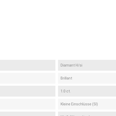
Diamant H/si
Brillant
1.0 ct.
Kleine Einschlüsse (SI)