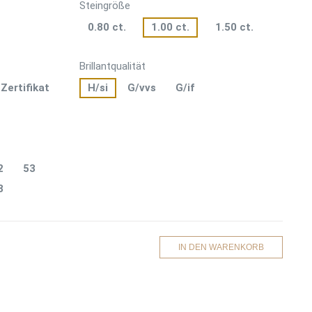
Steingröße
0.80 ct.
1.00 ct.
1.50 ct.
Brillantqualität
-Zertifikat
H/si
G/vvs
G/if
2
53
8
IN DEN WARENKORB