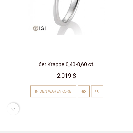
6er Krappe 0,40-0,60 ct.
2.019 $
IN DEN WARENKORB
favorite_border